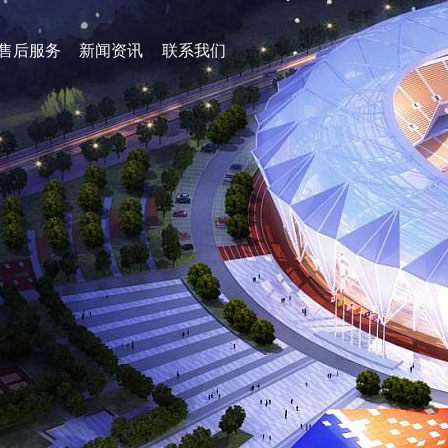
售后服务
新闻资讯
联系我们
156-5347-7778