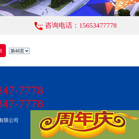
咨询电话：15653477778
6
347-7778
347-7778
有限公司