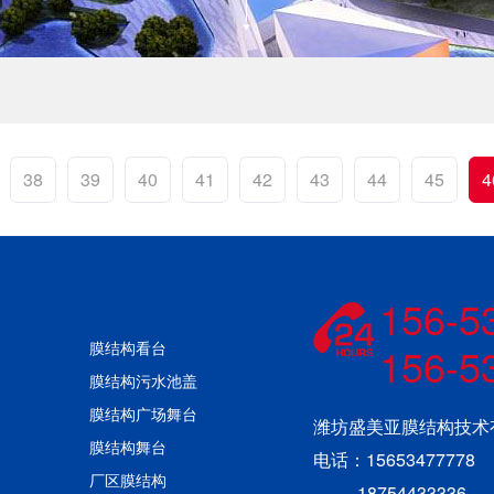
38
39
40
41
42
43
44
45
4
156-5
膜结构看台
156-5
膜结构污水池盖
膜结构广场舞台
潍坊盛美亚膜结构技术
膜结构舞台
电话：15653477778
厂区膜结构
18754433336