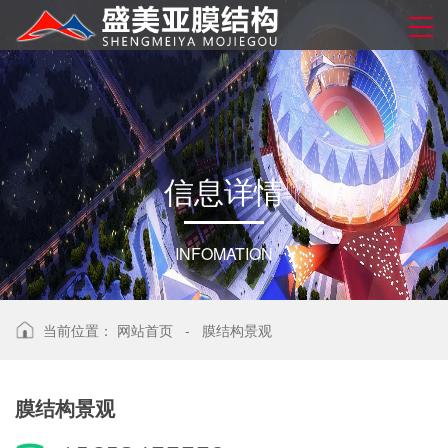
信
息
详
情
INFOMATION
当前位置：
网站首页
-
膜结构景观
膜结构景观